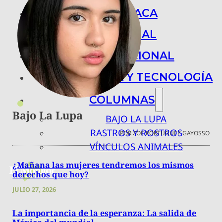
POLICIACA
NACIONAL
INTERNACIONAL
ARTE, CIENCIA Y TECNOLOGÍA
COLUMNAS
Bajo La Lupa
BAJO LA LUPA
RASTROS Y ROSTROS
POR ZOE PORTUGUEZ GAYOSSO
VÍNCULOS ANIMALES
¿Mañana las mujeres tendremos los mismos
derechos que hoy?
JULIO 27, 2026
La importancia de la esperanza: La salida de