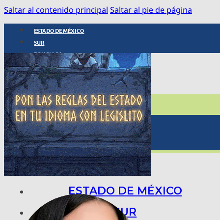
Saltar al contenido principal
Saltar al pie de página
ESTADO DE MÉXICO
SUR
POLICIACA
NACIONAL
INTERNACIONAL
ARTE, CIENCIA Y TECNOLOGÍA
COLUMNAS
BAJO LA LUPA
RASTROS Y ROSTROS
VÍNCULOS ANIMALES
ESTADO DE MÉXICO
SUR