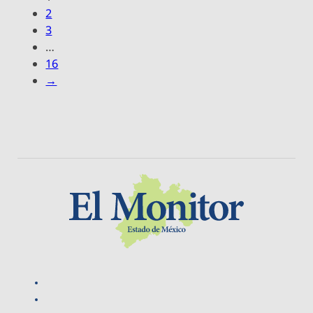
2
3
…
16
→