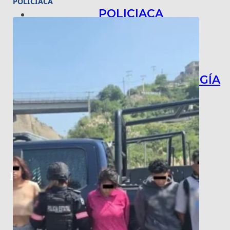
POLICIACA
POLICIACA
NACIONAL
INTERNACIONAL
ARTE, CIENCIA Y TECNOLOGÍA
COLUMNAS
BAJO LA LUPA
RASTROS Y ROSTROS
VÍNCULOS ANIMALES