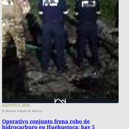
AGOSTO 2, 2026
El Monitor Estado de México
​Operativo conjunto frena robo de
hidrocarburo en Huehuetoca; hay 5