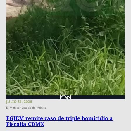
JULIO 31, 2026
El Monitor Estado de México
FGJEM remite caso de triple homicidio a
Fiscalía CDMX