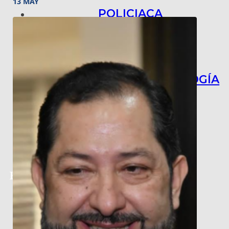
13 MAY
POLICIACA
NACIONAL
INTERNACIONAL
ARTE, CIENCIA Y TECNOLOGÍA
COLUMNAS
BAJO LA LUPA
RASTROS Y ROSTROS
VÍNCULOS ANIMALES