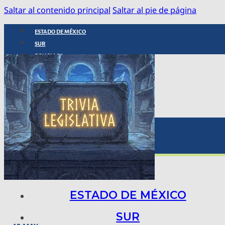
Saltar al contenido principal
Saltar al pie de página
ESTADO DE MÉXICO
SUR
POLICIACA
NACIONAL
INTERNACIONAL
ARTE, CIENCIA Y TECNOLOGÍA
COLUMNAS
BAJO LA LUPA
RASTROS Y ROSTROS
VÍNCULOS ANIMALES
ESTADO DE MÉXICO
SUR