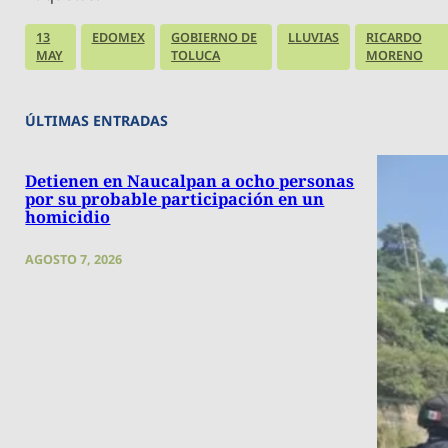
13
EDOMEX
GOBIERNO DE
LLUVIAS
RICARDO
MAY
TOLUCA
MORENO
ÚLTIMAS ENTRADAS
Detienen en Naucalpan a ocho personas
por su probable participación en un
homicidio
AGOSTO 7, 2026