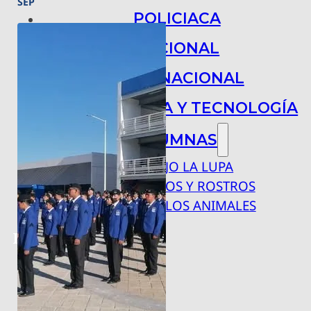
SEP
POLICIACA
NACIONAL
INTERNACIONAL
ARTE, CIENCIA Y TECNOLOGÍA
COLUMNAS
BAJO LA LUPA
RASTROS Y ROSTROS
VÍNCULOS ANIMALES