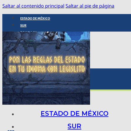
Saltar al contenido principal
Saltar al pie de página
ESTADO DE MÉXICO
SUR
POLICIACA
NACIONAL
INTERNACIONAL
ARTE, CIENCIA Y TECNOLOGÍA
COLUMNAS
BAJO LA LUPA
RASTROS Y ROSTROS
VÍNCULOS ANIMALES
ESTADO DE MÉXICO
SUR