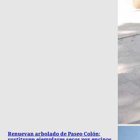
Renuevan arbolado de Paseo Colón;
sustituyen ejemplares secos por encinos