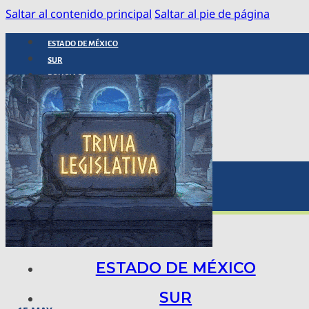
Saltar al contenido principal
Saltar al pie de página
ESTADO DE MÉXICO
SUR
POLICIACA
NACIONAL
INTERNACIONAL
ARTE, CIENCIA Y TECNOLOGÍA
COLUMNAS
BAJO LA LUPA
RASTROS Y ROSTROS
VÍNCULOS ANIMALES
ESTADO DE MÉXICO
SUR