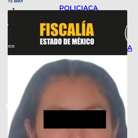
15 MAY
POLICIACA
NACIONAL
INTERNACIONAL
ARTE, CIENCIA Y TECNOLOGÍA
COLUMNAS
BAJO LA LUPA
RASTROS Y ROSTROS
VÍNCULOS ANIMALES