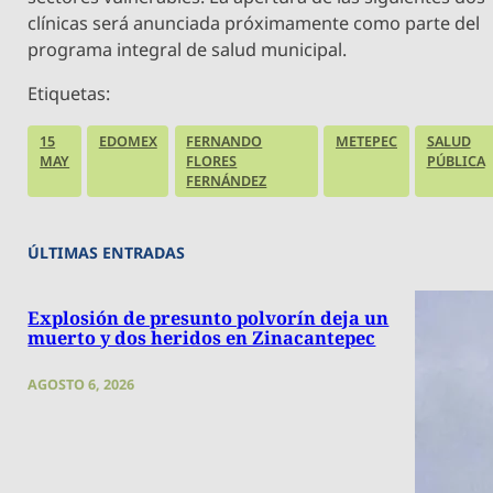
clínicas será anunciada próximamente como parte del
programa integral de salud municipal.
Etiquetas:
15
EDOMEX
FERNANDO
METEPEC
SALUD
MAY
FLORES
PÚBLICA
FERNÁNDEZ
ÚLTIMAS ENTRADAS
Explosión de presunto polvorín deja un
muerto y dos heridos en Zinacantepec
AGOSTO 6, 2026