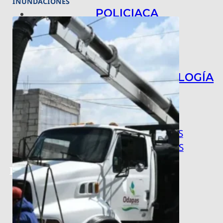
INUNDACIONES
POLICIACA
NACIONAL
INTERNACIONAL
ARTE, CIENCIA Y TECNOLOGÍA
COLUMNAS
BAJO LA LUPA
RASTROS Y ROSTROS
VÍNCULOS ANIMALES