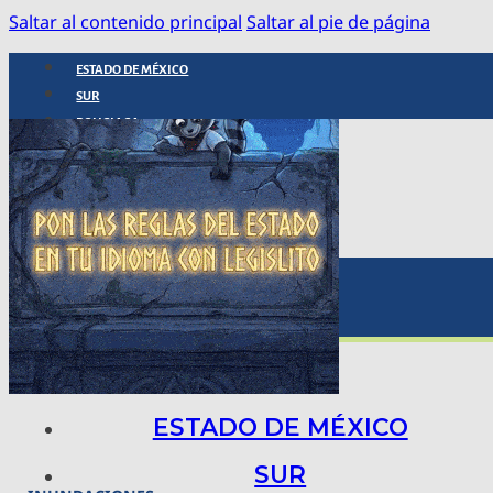
Saltar al contenido principal
Saltar al pie de página
ESTADO DE MÉXICO
SUR
POLICIACA
NACIONAL
INTERNACIONAL
ARTE, CIENCIA Y TECNOLOGÍA
COLUMNAS
BAJO LA LUPA
RASTROS Y ROSTROS
VÍNCULOS ANIMALES
ESTADO DE MÉXICO
SUR