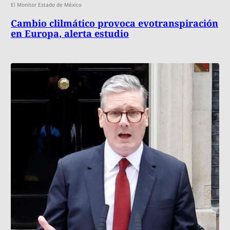
El Monitor Estado de México
Cambio clilmático provoca evotranspiración
en Europa, alerta estudio