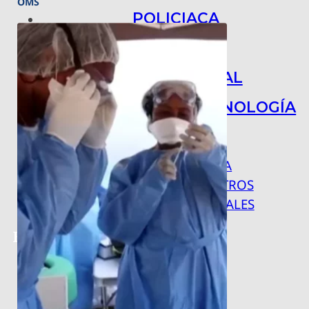
OMS
POLICIACA
NACIONAL
INTERNACIONAL
ARTE, CIENCIA Y TECNOLOGÍA
COLUMNAS
BAJO LA LUPA
RASTROS Y ROSTROS
VÍNCULOS ANIMALES