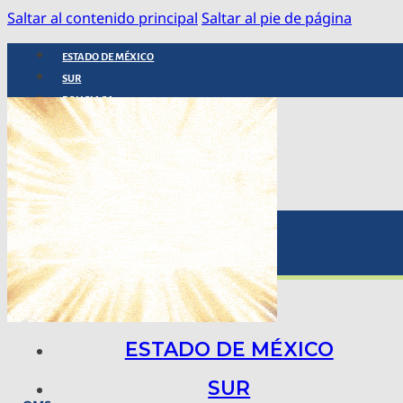
Saltar al contenido principal
Saltar al pie de página
ESTADO DE MÉXICO
SUR
POLICIACA
NACIONAL
INTERNACIONAL
ARTE, CIENCIA Y TECNOLOGÍA
COLUMNAS
BAJO LA LUPA
RASTROS Y ROSTROS
VÍNCULOS ANIMALES
ESTADO DE MÉXICO
SUR