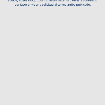
audios, videos y logotipos). Si desea hacer uso de este contenido
por favor envie una solicitud al correo arriba publicado.