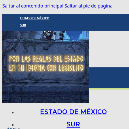
Saltar al contenido principal
Saltar al pie de página
ESTADO DE MÉXICO
SUR
POLICIACA
NACIONAL
INTERNACIONAL
ARTE, CIENCIA Y TECNOLOGÍA
COLUMNAS
BAJO LA LUPA
RASTROS Y ROSTROS
VÍNCULOS ANIMALES
ESTADO DE MÉXICO
SUR