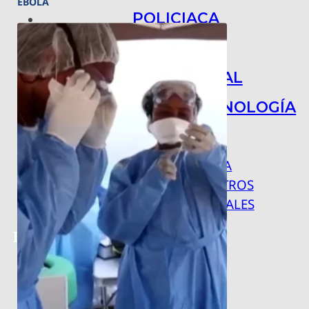
ÉBOLA
POLICIACA
NACIONAL
INTERNACIONAL
ARTE, CIENCIA Y TECNOLOGÍA
COLUMNAS
BAJO LA LUPA
RASTROS Y ROSTROS
VÍNCULOS ANIMALES