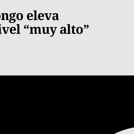
ongo eleva
ivel “muy alto”