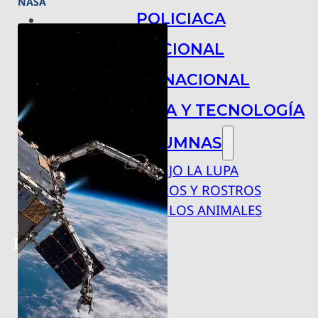
NASA
POLICIACA
NACIONAL
INTERNACIONAL
ARTE, CIENCIA Y TECNOLOGÍA
COLUMNAS
BAJO LA LUPA
RASTROS Y ROSTROS
VÍNCULOS ANIMALES