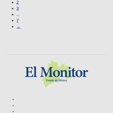
2
3
…
7
→