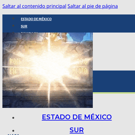
Saltar al contenido principal
Saltar al pie de página
ESTADO DE MÉXICO
SUR
POLICIACA
NACIONAL
INTERNACIONAL
ARTE, CIENCIA Y TECNOLOGÍA
COLUMNAS
BAJO LA LUPA
RASTROS Y ROSTROS
VÍNCULOS ANIMALES
ESTADO DE MÉXICO
SUR