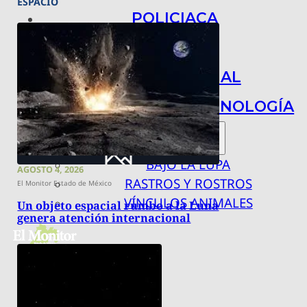
ESPACIO
POLICIACA
NACIONAL
INTERNACIONAL
ARTE, CIENCIA Y TECNOLOGÍA
COLUMNAS
BAJO LA LUPA
AGOSTO 4, 2026
RASTROS Y ROSTROS
El Monitor Estado de México
VÍNCULOS ANIMALES
Un objeto espacial rumbo a la Luna
genera atención internacional