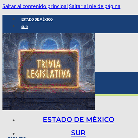
Saltar al contenido principal
Saltar al pie de página
ESTADO DE MÉXICO
SUR
POLICIACA
NACIONAL
INTERNACIONAL
ARTE, CIENCIA Y TECNOLOGÍA
COLUMNAS
BAJO LA LUPA
RASTROS Y ROSTROS
VÍNCULOS ANIMALES
ESTADO DE MÉXICO
SUR