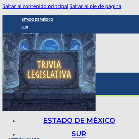
Saltar al contenido principal
Saltar al pie de página
ESTADO DE MÉXICO
SUR
POLICIACA
NACIONAL
INTERNACIONAL
ARTE, CIENCIA Y TECNOLOGÍA
COLUMNAS
BAJO LA LUPA
RASTROS Y ROSTROS
VÍNCULOS ANIMALES
ESTADO DE MÉXICO
SUR