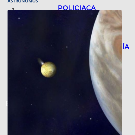
ASTRÓNOMOS
POLICIACA
NACIONAL
INTERNACIONAL
ARTE, CIENCIA Y TECNOLOGÍA
COLUMNAS
BAJO LA LUPA
RASTROS Y ROSTROS
VÍNCULOS ANIMALES