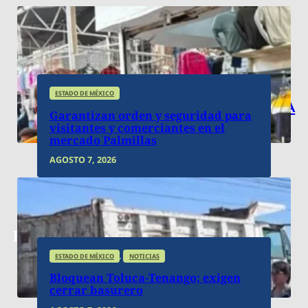
POLICIACA
NACIONAL
INTERNACIONAL
ESTADO DE MÉXICO
ARTE, CIENCIA Y TECNOLOGÍA
Garantizan orden y seguridad para
visitantes y comerciantes en el
COLUMNAS
mercado Palmillas
AGOSTO 7, 2026
BAJO LA LUPA
RASTROS Y ROSTROS
VÍNCULOS ANIMALES
ESTADO DE MÉXICO
,
NOTICIAS
Bloquean Toluca-Tenango; exigen
cerrar basurero