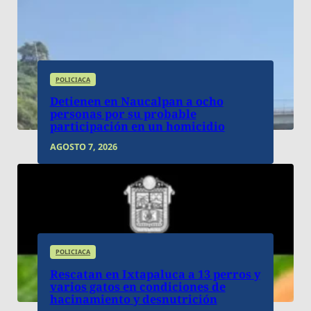
POLICIACA
Detienen en Naucalpan a ocho
personas por su probable
participación en un homicidio
AGOSTO 7, 2026
POLICIACA
Rescatan en Ixtapaluca a 13 perros y
varios gatos en condiciones de
hacinamiento y desnutrición