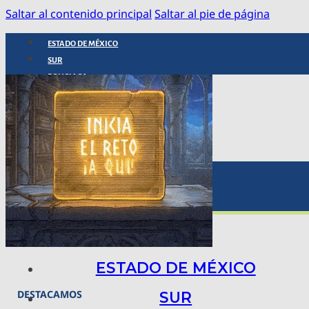
Saltar al contenido principal
Saltar al pie de página
ESTADO DE MÉXICO
SUR
POLICIACA
NACIONAL
INTERNACIONAL
ARTE, CIENCIA Y TECNOLOGÍA
COLUMNAS
BAJO LA LUPA
RASTROS Y ROSTROS
VÍNCULOS ANIMALES
ESTADO DE MÉXICO
DESTACAMOS
SUR