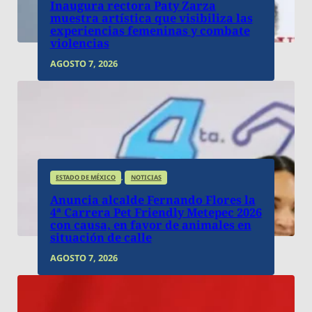
Inaugura rectora Paty Zarza
muestra artística que visibiliza las
experiencias femeninas y combate
violencias
AGOSTO 7, 2026
ESTADO DE MÉXICO
,
NOTICIAS
Anuncia alcalde Fernando Flores la
4ª Carrera Pet Friendly Metepec 2026
con causa, en favor de animales en
situación de calle
AGOSTO 7, 2026
AGOSTO 8, 2026
El Monitor Estado de México
Árboles: vida y futuro