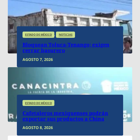
ESTADO DE MÉXICO
,
NOTICIAS
Bloquean Toluca-Tenango; exigen
cerrar basurero
AGOSTO 7, 2026
AGOSTO 7, 2026
El Monitor Estado de México
ESTADO DE MÉXICO
El deporte transforma vidas y fortalece
el tejido social: Martha Camacho
Cafetaleros mexiquenses podrán
exportar sus productos a China
AGOSTO 8, 2026