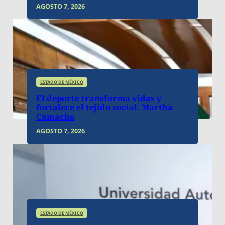
AGOSTO 7, 2026
AGOSTO 8, 2026
El Monitor Estado de México
Cafetaleros mexiquenses podrán
exportar sus productos a China
ESTADO DE MÉXICO
El deporte transforma vidas y
fortalece el tejido social: Martha
Camacho
AGOSTO 7, 2026
ESTADO DE MÉXICO