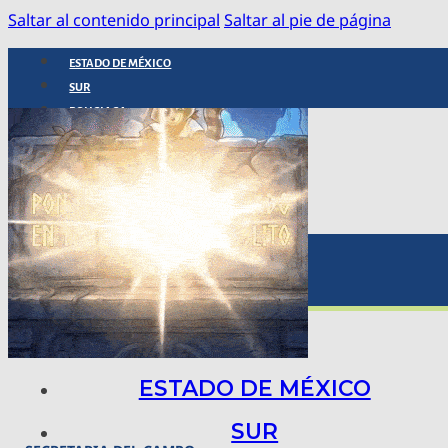
Saltar al contenido principal
Saltar al pie de página
ESTADO DE MÉXICO
SUR
POLICIACA
NACIONAL
INTERNACIONAL
ARTE, CIENCIA Y TECNOLOGÍA
COLUMNAS
BAJO LA LUPA
RASTROS Y ROSTROS
VÍNCULOS ANIMALES
ESTADO DE MÉXICO
SUR