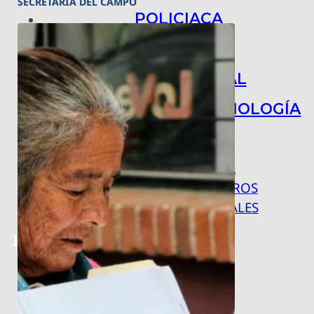
SECRETARIA DEL CAMPO
POLICIACA
NACIONAL
INTERNACIONAL
ARTE, CIENCIA Y TECNOLOGÍA
COLUMNAS
BAJO LA LUPA
RASTROS Y ROSTROS
VÍNCULOS ANIMALES