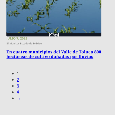
JULIO 7, 2025
El Monitor Estado de México
En cuatro municipios del Valle de Toluca 800
hectáreas de cultivo dañadas por lluvias
1
2
3
4
→