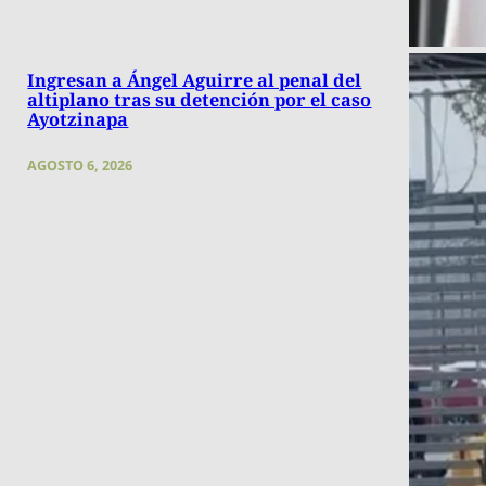
Ingresan a Ángel Aguirre al penal del
altiplano tras su detención por el caso
Ayotzinapa
AGOSTO 6, 2026