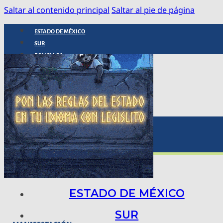
Saltar al contenido principal
Saltar al pie de página
ESTADO DE MÉXICO
SUR
POLICIACA
NACIONAL
INTERNACIONAL
ARTE, CIENCIA Y TECNOLOGÍA
COLUMNAS
BAJO LA LUPA
RASTROS Y ROSTROS
VÍNCULOS ANIMALES
ESTADO DE MÉXICO
SUR