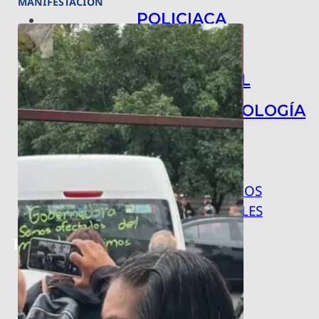
MANIFESTACIÓN
POLICIACA
NACIONAL
INTERNACIONAL
ARTE, CIENCIA Y TECNOLOGÍA
COLUMNAS
BAJO LA LUPA
RASTROS Y ROSTROS
VÍNCULOS ANIMALES