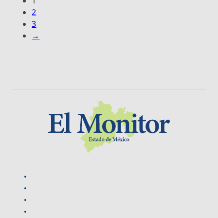
1
2
3
→