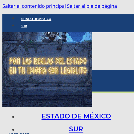
Saltar al contenido principal
Saltar al pie de página
ESTADO DE MÉXICO
SUR
POLICIACA
NACIONAL
INTERNACIONAL
ARTE, CIENCIA Y TECNOLOGÍA
COLUMNAS
BAJO LA LUPA
RASTROS Y ROSTROS
VÍNCULOS ANIMALES
ESTADO DE MÉXICO
SUR