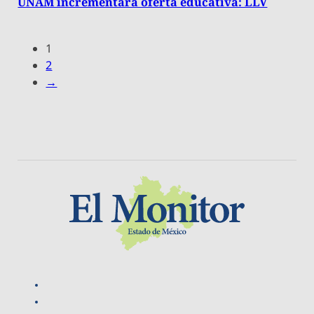
UNAM incrementará oferta educativa: LLV
1
2
→