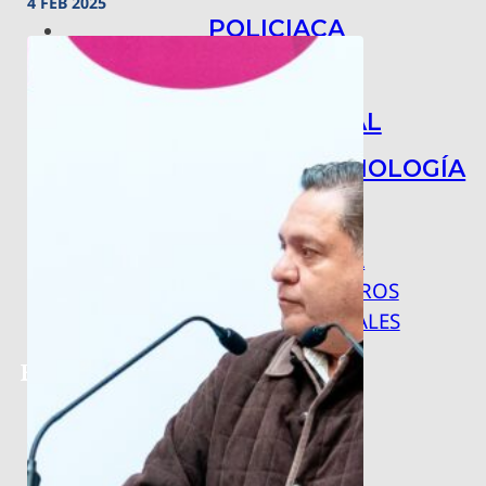
4 FEB 2025
POLICIACA
NACIONAL
INTERNACIONAL
ARTE, CIENCIA Y TECNOLOGÍA
COLUMNAS
BAJO LA LUPA
RASTROS Y ROSTROS
VÍNCULOS ANIMALES