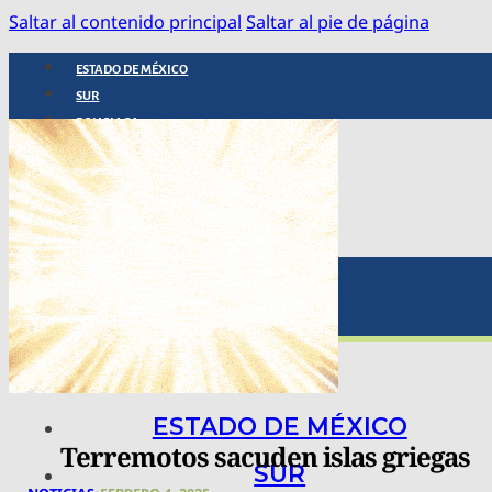
Saltar al contenido principal
Saltar al pie de página
ESTADO DE MÉXICO
SUR
POLICIACA
NACIONAL
INTERNACIONAL
ARTE, CIENCIA Y TECNOLOGÍA
COLUMNAS
BAJO LA LUPA
RASTROS Y ROSTROS
VÍNCULOS ANIMALES
ESTADO DE MÉXICO
Terremotos sacuden islas griegas
SUR