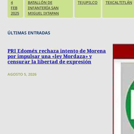
4
BATALLÓN DE
TEJUPILCO
TEXCALTITLÁN
FEB
INFANTERÍA SAN
2025
MIGUEL IXTAPAN
ÚLTIMAS ENTRADAS
PRI Edoméx rechaza intento de Morena
por impulsar una «ley Mordaza» y
censurar la libertad de expresión
AGOSTO 5, 2026