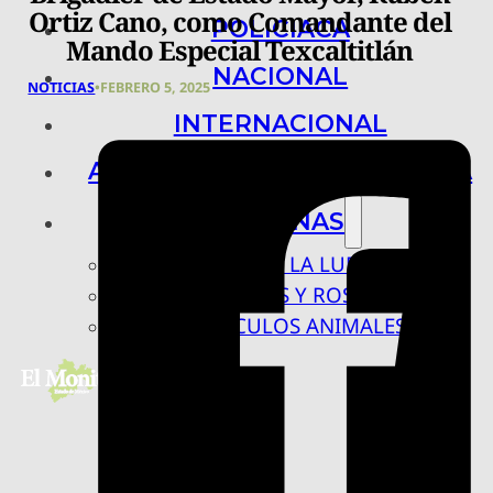
Ortiz Cano, como Comandante del
POLICIACA
Mando Especial Texcaltitlán
NACIONAL
NOTICIAS
•
FEBRERO 5, 2025
INTERNACIONAL
ARTE, CIENCIA Y TECNOLOGÍA
COLUMNAS
BAJO LA LUPA
RASTROS Y ROSTROS
VÍNCULOS ANIMALES