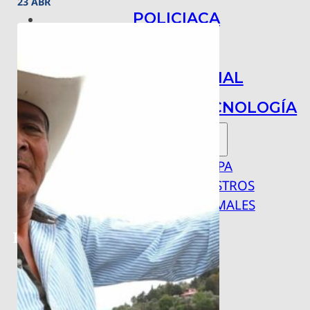
23 ABR
POLICIACA
NACIONAL
INTERNACIONAL
ARTE, CIENCIA Y TECNOLOGÍA
COLUMNAS
BAJO LA LUPA
RASTROS Y ROSTROS
VÍNCULOS ANIMALES