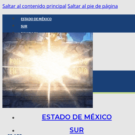
Saltar al contenido principal
Saltar al pie de página
ESTADO DE MÉXICO
SUR
POLICIACA
NACIONAL
INTERNACIONAL
ARTE, CIENCIA Y TECNOLOGÍA
COLUMNAS
BAJO LA LUPA
RASTROS Y ROSTROS
VÍNCULOS ANIMALES
ESTADO DE MÉXICO
SUR