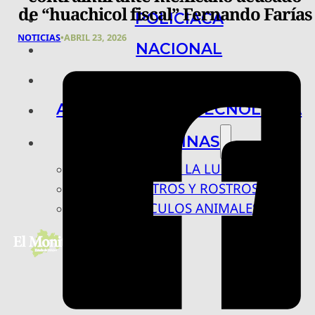
de “huachicol fiscal” Fernando Farías
POLICIACA
NOTICIAS
•
ABRIL 23, 2026
NACIONAL
INTERNACIONAL
ARTE, CIENCIA Y TECNOLOGÍA
COLUMNAS
BAJO LA LUPA
RASTROS Y ROSTROS
VÍNCULOS ANIMALES