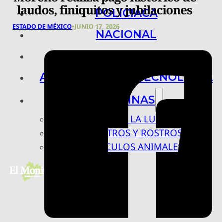
laudos, finiquitos y jubilaciones
POLICIACA
ESTADO DE MÉXICO
•
JUNIO 17, 2026
NACIONAL
INTERNACIONAL
ARTE, CIENCIA Y TECNOLOGÍA
COLUMNAS
BAJO LA LUPA
RASTROS Y ROSTROS
VÍNCULOS ANIMALES