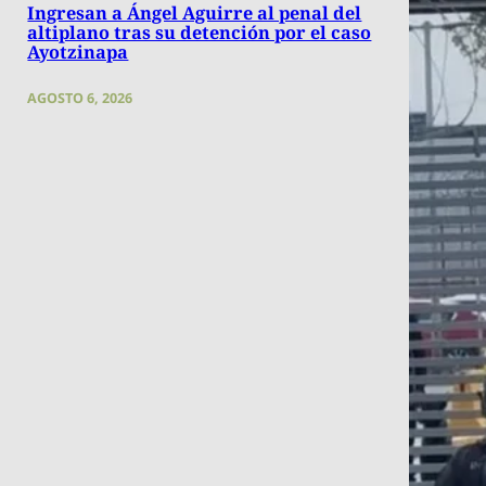
Ingresan a Ángel Aguirre al penal del
altiplano tras su detención por el caso
Ayotzinapa
AGOSTO 6, 2026