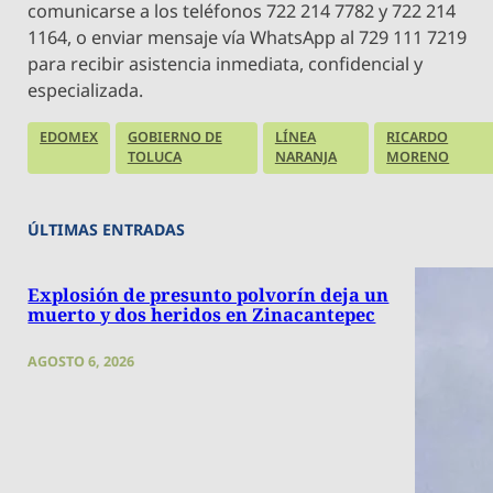
comunicarse a los teléfonos 722 214 7782 y 722 214
1164, o enviar mensaje vía WhatsApp al 729 111 7219
para recibir asistencia inmediata, confidencial y
especializada.
EDOMEX
GOBIERNO DE
LÍNEA
RICARDO
TOLUCA
NARANJA
MORENO
ÚLTIMAS ENTRADAS
Explosión de presunto polvorín deja un
muerto y dos heridos en Zinacantepec
AGOSTO 6, 2026