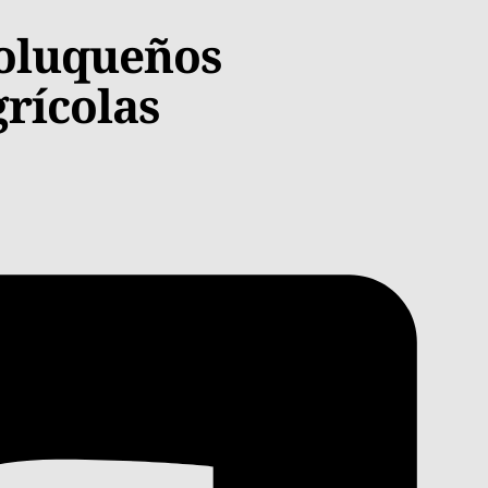
toluqueños
grícolas