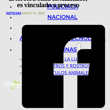
es vinculado a proceso
POLICIACA
NOTICIAS
•
MAYO 15, 2026
NACIONAL
INTERNACIONAL
ARTE, CIENCIA Y TECNOLOGÍA
COLUMNAS
BAJO LA LUPA
RASTROS Y ROSTROS
VÍNCULOS ANIMALES