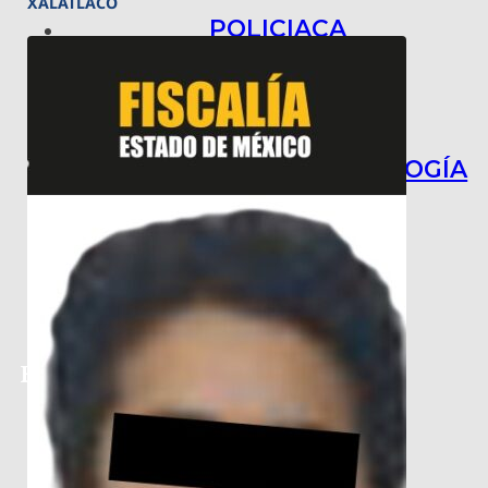
XALATLACO
POLICIACA
NACIONAL
INTERNACIONAL
ARTE, CIENCIA Y TECNOLOGÍA
COLUMNAS
BAJO LA LUPA
RASTROS Y ROSTROS
VÍNCULOS ANIMALES