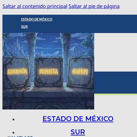
Saltar al contenido principal
Saltar al pie de página
ESTADO DE MÉXICO
SUR
POLICIACA
NACIONAL
INTERNACIONAL
ARTE, CIENCIA Y TECNOLOGÍA
COLUMNAS
BAJO LA LUPA
RASTROS Y ROSTROS
VÍNCULOS ANIMALES
ESTADO DE MÉXICO
SUR