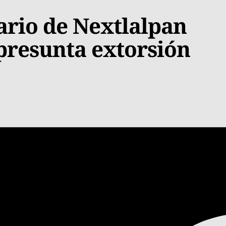
ario de Nextlalpan
 presunta extorsión