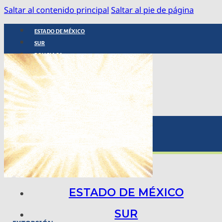
Saltar al contenido principal
Saltar al pie de página
ESTADO DE MÉXICO
SUR
POLICIACA
NACIONAL
INTERNACIONAL
ARTE, CIENCIA Y TECNOLOGÍA
COLUMNAS
BAJO LA LUPA
RASTROS Y ROSTROS
VÍNCULOS ANIMALES
ESTADO DE MÉXICO
SUR