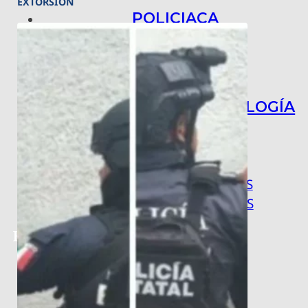
EXTORSIÓN
POLICIACA
NACIONAL
INTERNACIONAL
ARTE, CIENCIA Y TECNOLOGÍA
COLUMNAS
BAJO LA LUPA
RASTROS Y ROSTROS
VÍNCULOS ANIMALES