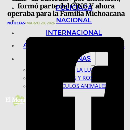
formó parte del CJNG Y ahora
POLICIACA
operaba para la Familia Michoacana
NACIONAL
NOTICIAS
•
MARZO 20, 2026
INTERNACIONAL
ARTE, CIENCIA Y TECNOLOGÍA
COLUMNAS
BAJO LA LUPA
RASTROS Y ROSTROS
VÍNCULOS ANIMALES