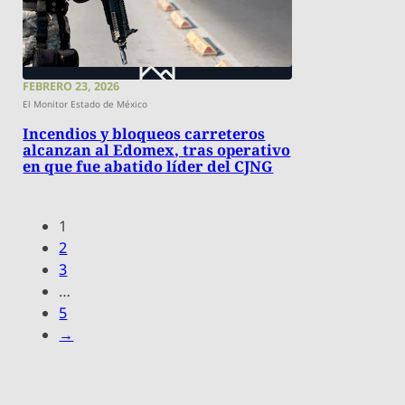
FEBRERO 23, 2026
El Monitor Estado de México
Incendios y bloqueos carreteros
alcanzan al Edomex, tras operativo
en que fue abatido líder del CJNG
1
2
3
…
5
→