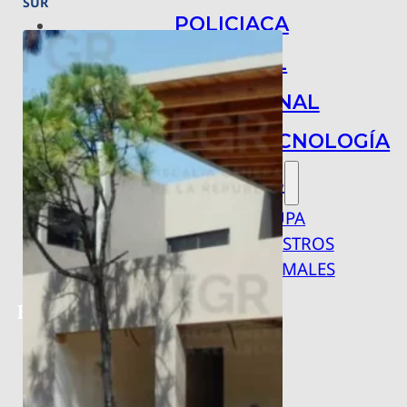
SUR
POLICIACA
NACIONAL
INTERNACIONAL
ARTE, CIENCIA Y TECNOLOGÍA
COLUMNAS
BAJO LA LUPA
RASTROS Y ROSTROS
VÍNCULOS ANIMALES