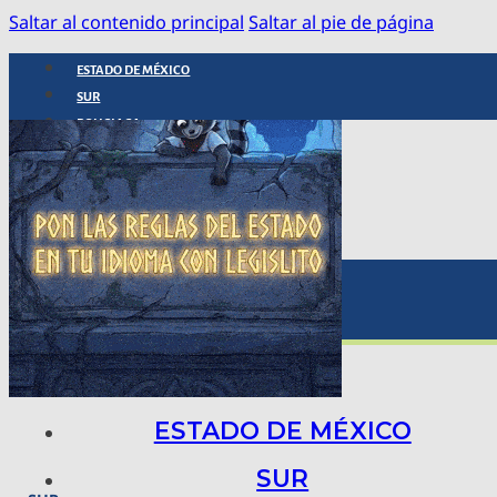
Saltar al contenido principal
Saltar al pie de página
ESTADO DE MÉXICO
SUR
POLICIACA
NACIONAL
INTERNACIONAL
ARTE, CIENCIA Y TECNOLOGÍA
COLUMNAS
BAJO LA LUPA
RASTROS Y ROSTROS
VÍNCULOS ANIMALES
ESTADO DE MÉXICO
SUR