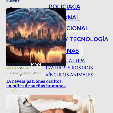
SUEÑO
POLICIACA
NACIONAL
INTERNACIONAL
ARTE, CIENCIA Y TECNOLOGÍA
COLUMNAS
BAJO LA LUPA
RASTROS Y ROSTROS
MAYO 12, 2026
El Monitor Estado de México
VÍNCULOS ANIMALES
IA revela patrones ocultos
en miles de sueños humanos