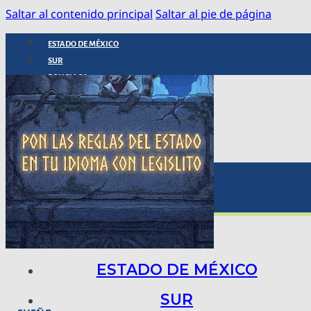
Saltar al contenido principal
Saltar al pie de página
ESTADO DE MÉXICO
SUR
POLICIACA
NACIONAL
INTERNACIONAL
ARTE, CIENCIA Y TECNOLOGÍA
COLUMNAS
BAJO LA LUPA
RASTROS Y ROSTROS
VÍNCULOS ANIMALES
ESTADO DE MÉXICO
SUR