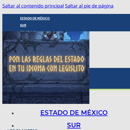
Saltar al contenido principal
Saltar al pie de página
ESTADO DE MÉXICO
SUR
POLICIACA
NACIONAL
INTERNACIONAL
ARTE, CIENCIA Y TECNOLOGÍA
COLUMNAS
BAJO LA LUPA
RASTROS Y ROSTROS
VÍNCULOS ANIMALES
ESTADO DE MÉXICO
SUR