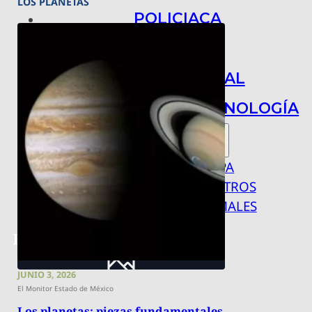
LOS PLANETAS
POLICIACA
NACIONAL
INTERNACIONAL
ARTE, CIENCIA Y TECNOLOGÍA
COLUMNAS
BAJO LA LUPA
RASTROS Y ROSTROS
VÍNCULOS ANIMALES
JUNIO 3, 2026
El Monitor Estado de México
Los planetas: piezas fundamentales