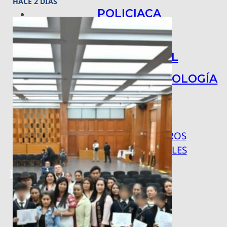
HACE 2 DÍAS
POLICIACA
NACIONAL
INTERNACIONAL
ARTE, CIENCIA Y TECNOLOGÍA
COLUMNAS
BAJO LA LUPA
RASTROS Y ROSTROS
VÍNCULOS ANIMALES