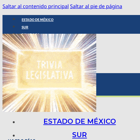
Saltar al contenido principal
Saltar al pie de página
ESTADO DE MÉXICO
SUR
POLICIACA
NACIONAL
INTERNACIONAL
ARTE, CIENCIA Y TECNOLOGÍA
COLUMNAS
BAJO LA LUPA
RASTROS Y ROSTROS
VÍNCULOS ANIMALES
ESTADO DE MÉXICO
SUR