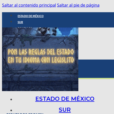
Saltar al contenido principal
Saltar al pie de página
ESTADO DE MÉXICO
SUR
POLICIACA
NACIONAL
INTERNACIONAL
ARTE, CIENCIA Y TECNOLOGÍA
COLUMNAS
BAJO LA LUPA
RASTROS Y ROSTROS
VÍNCULOS ANIMALES
ESTADO DE MÉXICO
SUR