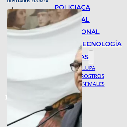
DIPUTADOS EDOMEX
POLICIACA
NACIONAL
INTERNACIONAL
ARTE, CIENCIA Y TECNOLOGÍA
COLUMNAS
BAJO LA LUPA
RASTROS Y ROSTROS
VÍNCULOS ANIMALES