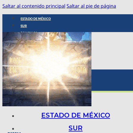
Saltar al contenido principal
Saltar al pie de página
ESTADO DE MÉXICO
SUR
POLICIACA
NACIONAL
INTERNACIONAL
ARTE, CIENCIA Y TECNOLOGÍA
COLUMNAS
BAJO LA LUPA
RASTROS Y ROSTROS
VÍNCULOS ANIMALES
ESTADO DE MÉXICO
SUR