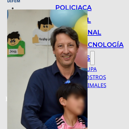
DIFEM
POLICIACA
NACIONAL
INTERNACIONAL
ARTE, CIENCIA Y TECNOLOGÍA
COLUMNAS
BAJO LA LUPA
RASTROS Y ROSTROS
VÍNCULOS ANIMALES