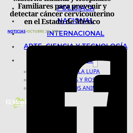
Familiares para prevenir y
POLICIACA
detectar cáncer cervicouterino
en el Estado de México
NACIONAL
NOTICIAS
•
OCTUBRE 23, 2024
INTERNACIONAL
ARTE, CIENCIA Y TECNOLOGÍA
COLUMNAS
BAJO LA LUPA
RASTROS Y ROSTROS
VÍNCULOS ANIMALES