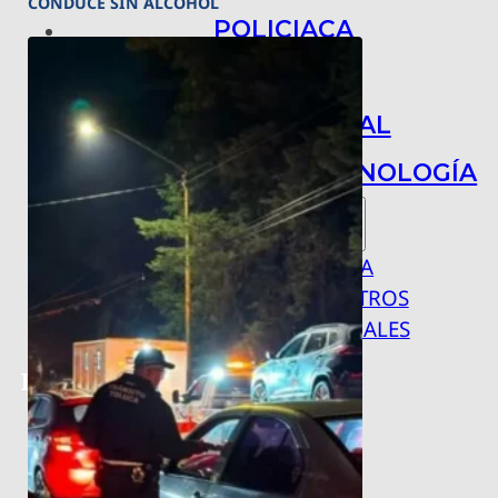
CONDUCE SIN ALCOHOL
POLICIACA
NACIONAL
INTERNACIONAL
ARTE, CIENCIA Y TECNOLOGÍA
COLUMNAS
BAJO LA LUPA
RASTROS Y ROSTROS
VÍNCULOS ANIMALES