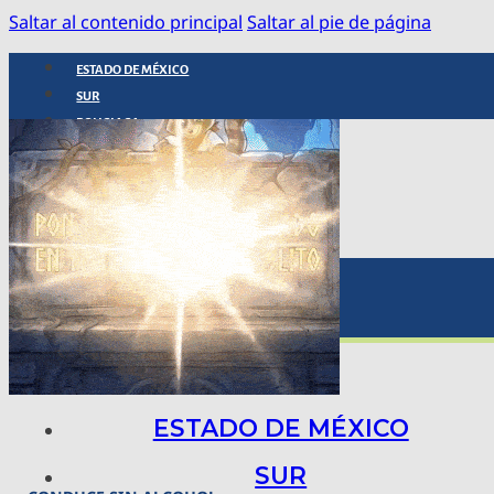
Saltar al contenido principal
Saltar al pie de página
ESTADO DE MÉXICO
SUR
POLICIACA
NACIONAL
INTERNACIONAL
ARTE, CIENCIA Y TECNOLOGÍA
COLUMNAS
BAJO LA LUPA
RASTROS Y ROSTROS
VÍNCULOS ANIMALES
ESTADO DE MÉXICO
SUR