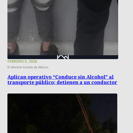
FEBRERO 5, 2026
El Monitor Estado de México
Aplican operativo “Conduce sin Alcohol” al
transporte público; detienen a un conductor