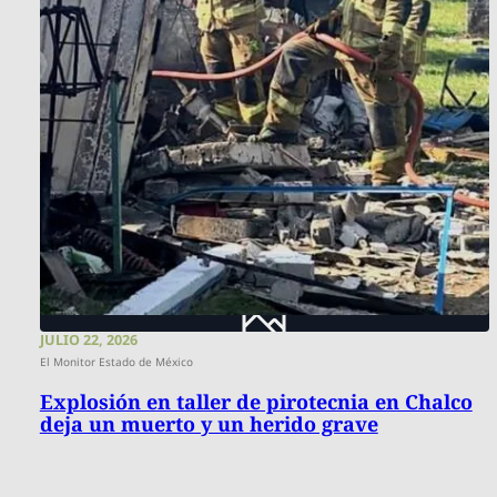
JULIO 22, 2026
El Monitor Estado de México
Explosión en taller de pirotecnia en Chalco
deja un muerto y un herido grave