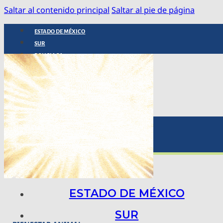
Saltar al contenido principal
Saltar al pie de página
ESTADO DE MÉXICO
SUR
POLICIACA
NACIONAL
INTERNACIONAL
ARTE, CIENCIA Y TECNOLOGÍA
COLUMNAS
BAJO LA LUPA
RASTROS Y ROSTROS
VÍNCULOS ANIMALES
ESTADO DE MÉXICO
SUR