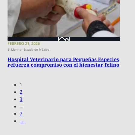
FEBRERO 21, 2026
El Monitor Estado de México
Hospital Veterinario para Pequeñas Especies
refuerza compromiso con el bienestar felino
1
2
3
…
7
→