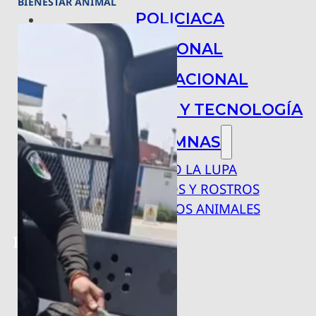
BIENESTAR ANIMAL
POLICIACA
NACIONAL
INTERNACIONAL
ARTE, CIENCIA Y TECNOLOGÍA
COLUMNAS
BAJO LA LUPA
RASTROS Y ROSTROS
VÍNCULOS ANIMALES