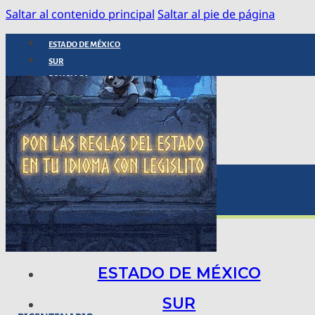
Saltar al contenido principal
Saltar al pie de página
ESTADO DE MÉXICO
SUR
POLICIACA
NACIONAL
INTERNACIONAL
ARTE, CIENCIA Y TECNOLOGÍA
COLUMNAS
BAJO LA LUPA
RASTROS Y ROSTROS
VÍNCULOS ANIMALES
ESTADO DE MÉXICO
SUR