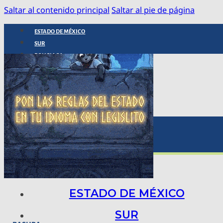
Saltar al contenido principal
Saltar al pie de página
ESTADO DE MÉXICO
SUR
POLICIACA
NACIONAL
INTERNACIONAL
ARTE, CIENCIA Y TECNOLOGÍA
COLUMNAS
BAJO LA LUPA
RASTROS Y ROSTROS
VÍNCULOS ANIMALES
ESTADO DE MÉXICO
SUR