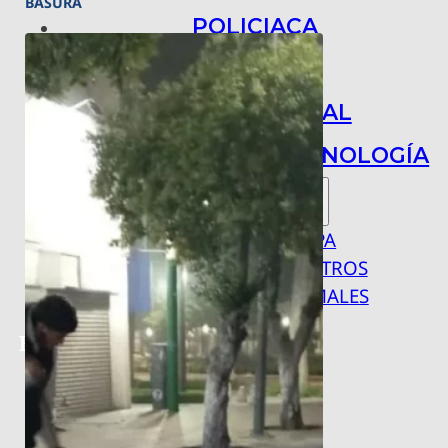
BASURA
POLICIACA
NACIONAL
INTERNACIONAL
ARTE, CIENCIA Y TECNOLOGÍA
COLUMNAS
BAJO LA LUPA
RASTROS Y ROSTROS
VÍNCULOS ANIMALES