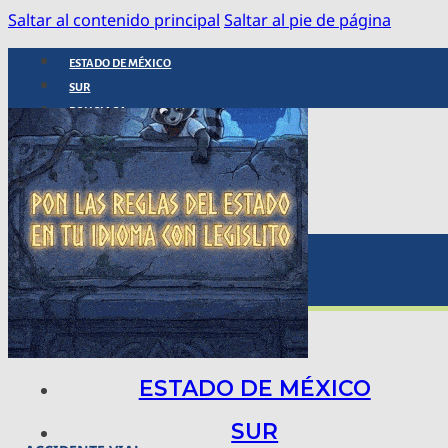
Saltar al contenido principal
Saltar al pie de página
ESTADO DE MÉXICO
SUR
POLICIACA
NACIONAL
INTERNACIONAL
ARTE, CIENCIA Y TECNOLOGÍA
COLUMNAS
BAJO LA LUPA
RASTROS Y ROSTROS
VÍNCULOS ANIMALES
ESTADO DE MÉXICO
SUR