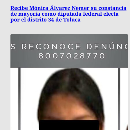
Recibe Mónica Álvarez Nemer su constancia
de mayoría como diputada federal electa
por el distrito 34 de Toluca